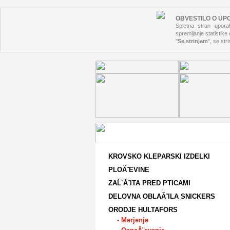
OBVESTILO O UP
Spletna stran uporab
spremljanje statistike
"
Se strinjam
", se str
KROVSKO KLEPARSKI IZDELKI
PLOĂ¨EVINE
ZAĹˇĂ¨ITA PRED PTICAMI
DELOVNA OBLAĂ¨ILA SNICKERS
ORODJE HULTAFORS
- Merjenje