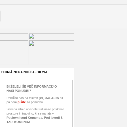
TEHNIĂ¨NEGA NOĹĽA - 18 MM
BI ŽELELI ŠE VEČ INFORMACIJ O
NAŠI PONUDBI?
Pokličite nas na telefon
(01) 831 31 56
ali
pa nam
pišite
za ponudbo.
Seveda lahko obiščete tudi naše poslovne
prostore in trgovino, ki se nahaja v
Poslovni coni Komenda, Pod javorji 5,
1218 KOMENDA