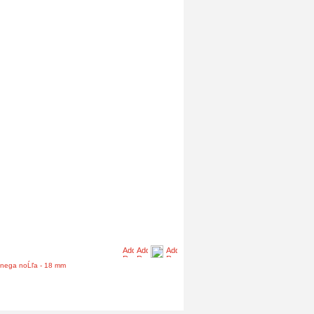
Ă¨nega noĹľa - 18 mm