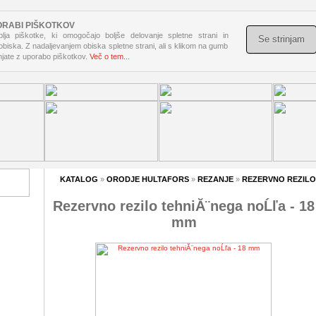
ORABI PIŠKOTKOV
lja piškotke, ki omogočajo boljše delovanje spletne strani in
Se strinjam
 obiska. Z nadaljevanjem obiska spletne strani, ali s klikom na gumb
injate z uporabo piškotkov.
Več o tem...
KATALOG
»
ORODJE HULTAFORS
»
REZANJE
»
REZERVNO REZILO 
Rezervno rezilo tehniĂ¨nega noĹľa - 18
mm