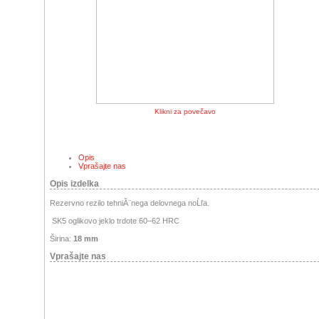
Klikni za povečavo
Opis
Vprašajte nas
Opis izdelka
Rezervno rezilo tehniĂ¨nega delovnega noĹľa.
SK5 oglikovo jeklo trdote 60–62 HRC
Širina:
18 mm
Vprašajte nas