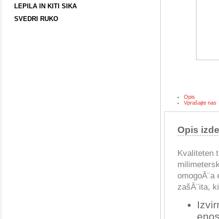
LEPILA IN KITI SIKA
SVEDRI RUKO
Opis
Vprašajte nas
Opis izde
Kvaliteten 
milimetersk
omogoĂ¨a e
zašĂ¨ita, k
Izvi
enos