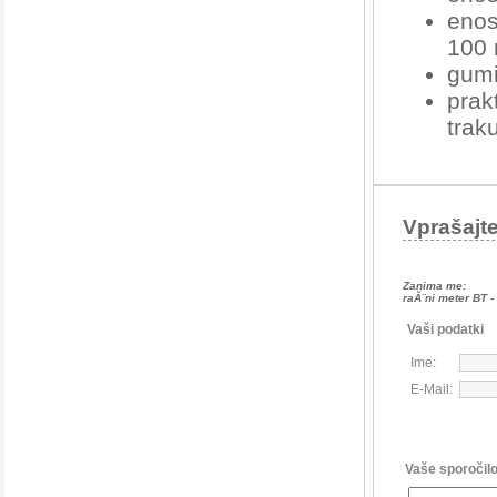
enos
100
gumi
prak
trak
Vprašajt