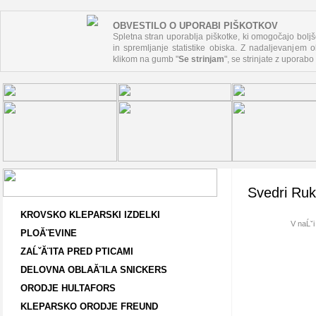
OBVESTILO O UPORABI PIŠKOTKOV
Spletna stran uporablja piškotke, ki omogočajo boljš
in spremljanje statistike obiska. Z nadaljevanjem ob
klikom na gumb "
Se strinjam
", se strinjate z uporabo
Svedri Ru
KROVSKO KLEPARSKI IZDELKI
V naĹˇi
PLOĂ¨EVINE
ZAĹˇĂ¨ITA PRED PTICAMI
DELOVNA OBLAĂ¨ILA SNICKERS
ORODJE HULTAFORS
KLEPARSKO ORODJE FREUND