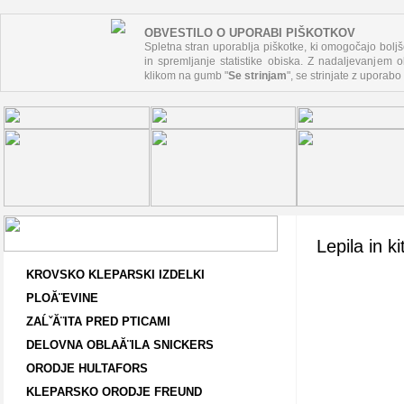
OBVESTILO O UPORABI PIŠKOTKOV
Spletna stran uporablja piškotke, ki omogočajo boljš
in spremljanje statistike obiska. Z nadaljevanjem ob
klikom na gumb "
Se strinjam
", se strinjate z uporabo
Lepila in ki
KROVSKO KLEPARSKI IZDELKI
PLOĂ¨EVINE
ZAĹˇĂ¨ITA PRED PTICAMI
DELOVNA OBLAĂ¨ILA SNICKERS
ORODJE HULTAFORS
KLEPARSKO ORODJE FREUND