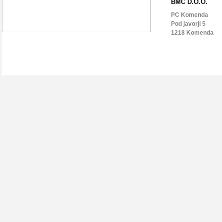
BMC D.O.O.
PC Komenda
Pod javorji 5
1218 Komenda