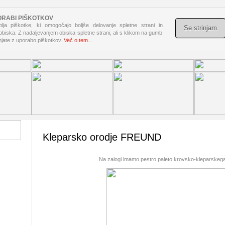
ORABI PIŠKOTKOV
lja piškotke, ki omogočajo boljše delovanje spletne strani in
Se strinjam
 obiska. Z nadaljevanjem obiska spletne strani, ali s klikom na gumb
injate z uporabo piškotkov.
Več o tem...
Kleparsko orodje FREUND
Na zalogi imamo pestro paleto krovsko-kleparsk