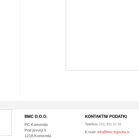
BMC D.O.O.
KONTAKTNI PODATKI
Telefon:
(01) 831 31 56
PC Komenda
Pod javorji 5
E-mail:
info@bmc-trgovina.si
1218 Komenda