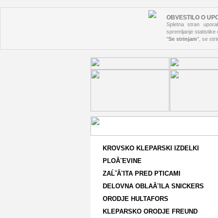
OBVESTILO O UP
Spletna stran uporab
spremljanje statistike
"
Se strinjam
", se str
KROVSKO KLEPARSKI IZDELKI
PLOĂ¨EVINE
ZAĹˇĂ¨ITA PRED PTICAMI
DELOVNA OBLAĂ¨ILA SNICKERS
ORODJE HULTAFORS
KLEPARSKO ORODJE FREUND