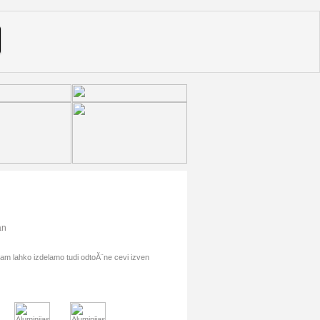
an
vam lahko izdelamo tudi odtoĂ¨ne cevi izven