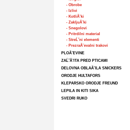
- Obrobe
- Izlivi
- KotliĂ¨ki
- ZakljuĂ¨ki
- Snegolovi
- Pritrdilni material
- StreĹˇni elementi
- PrezraĂ¨evalni trakovi
PLOĂ¨EVINE
ZAĹˇĂ¨ITA PRED PTICAMI
DELOVNA OBLAĂ¨ILA SNICKERS
ORODJE HULTAFORS
KLEPARSKO ORODJE FREUND
LEPILA IN KITI SIKA
SVEDRI RUKO