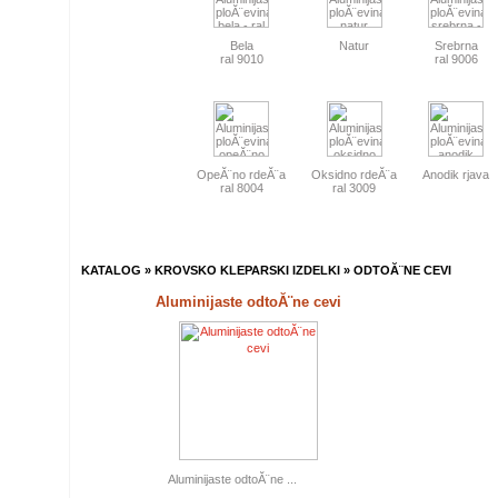
Bela
Natur
Srebrna
ral 9010
ral 9006
OpeĂ¨no rdeĂ¨a
Oksidno rdeĂ¨a
Anodik rjava
ral 8004
ral 3009
KATALOG
»
KROVSKO KLEPARSKI IZDELKI
»
ODTOĂ¨NE CEVI
Aluminijaste odtoĂ¨ne cevi
Aluminijaste odtoĂ¨ne ...