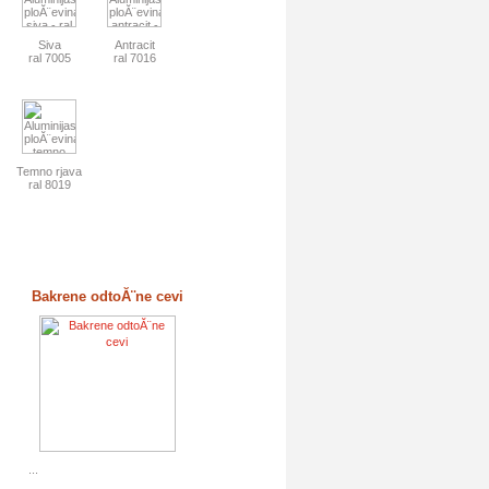
Siva
Antracit
ral 7005
ral 7016
Temno rjava
ral 8019
Bakrene odtoĂ¨ne cevi
...