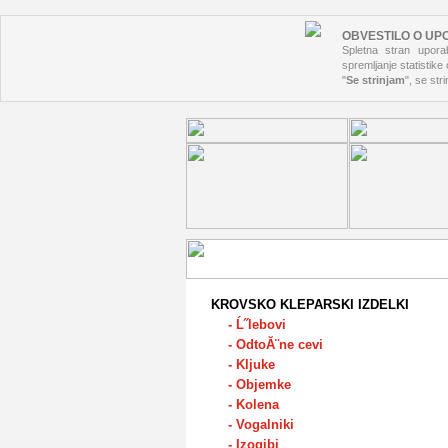
OBVESTILO O UP
Spletna stran uporab
spremljanje statistike
"
Se strinjam
", se str
KROVSKO KLEPARSKI IZDELKI
- Ĺ˝lebovi
- OdtoĂ¨ne cevi
- Kljuke
- Objemke
- Kolena
- Vogalniki
- Izogibi