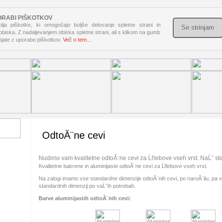
ORABI PIŠKOTKOV
lja piškotke, ki omogočajo boljše delovanje spletne strani in
Se strinjam
 obiska. Z nadaljevanjem obiska spletne strani, ali s klikom na gumb
injate z uporabo piškotkov.
Več o tem...
OdtoĂ¨ne cevi
Nudimo vam kvalitetne odtoĂ¨ne cevi za Ĺľlebove vseh vrst. NaĹˇ st
Kvalitetne bakrene in aluminijaste odtoĂ¨ne cevi za Ĺľlebove vseh vrst.
Na zalogi imamo vse standardne dimenzije odtoĂ¨nih cevi, po naroĂ¨ilu, pa 
standardnih dimenzij po vaĹˇih potrebah.
Barve aluminijastih odtoĂ¨nih cevi: