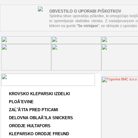
OBVESTILO O UPORABI PIŠKOTKOV
Spletna stran uporablja piškotke, ki omogočajo boljš
in spremljanje statistike obiska. Z nadaljevanjem ob
klikom na gumb "
Se strinjam
", se strinjate z uporabo
KROVSKO KLEPARSKI IZDELKI
PLOĂ¨EVINE
ZAĹˇĂ¨ITA PRED PTICAMI
DELOVNA OBLAĂ¨ILA SNICKERS
ORODJE HULTAFORS
KLEPARSKO ORODJE FREUND