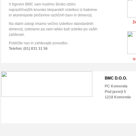
V trgovini BMC vam nudimo široko izbiro
najrazličnejših krovsko kleparskih izdelkov iz bakrene
in aluminijaste pločevine različnih barv in dimenzij.
Žl
Na stalni zalogi imamo večino izdelkov standardnih
dimenzij, izdelamo pa vam lahko tudi izdelke po vaših
zahtevah.
Pokličite nas in zahtevajte ponudbo.
Telefon: (01) 831 31 56
I
BMC D.O.O.
PC Komenda
Pod javorji 5
1218 Komenda